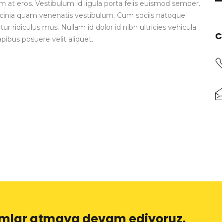
um at eros. Vestibulum id ligula porta felis euismod semper.
cinia quam venenatis vestibulum. Cum sociis natoque
r ridiculus mus. Nullam id dolor id nibh ultricies vehicula
C
apibus posuere velit aliquet.
dımlar atmaya devam ediyoruz.