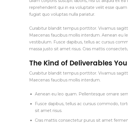
ullam corporis suscipit laboris, nisi ut aliquid e
reprehenderit qui in ea voluptate velit esse quam
fugiat quo voluptas nulla pariatur.
Curabitur blandit tempus porttitor. Vivamus sagitt
Maecenas faucibus mollis interdum. Aenean eu l
vestibulum. Fusce dapibus, tellus ac cursus co
massa justo sit amet risus. Cras mattis consecte
The Kind of Deliverables Yo
Curabitur blandit tempus porttitor. Vivamus sagitt
Maecenas faucibus mollis interdum.
Aenean eu leo quam. Pellentesque ornare sem
Fusce dapibus, tellus ac cursus commodo, to
sit amet risus.
Cras mattis consectetur purus sit amet ferme