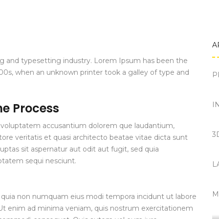
A
ng and typesetting industry. Lorem Ipsum has been the
00s, when an unknown printer took a galley of type and
P
I
he Process
sit voluptatem accusantium dolorem que laudantium,
3
re veritatis et quasi architecto beatae vitae dicta sunt
tas sit aspernatur aut odit aut fugit, sed quia
ptatem sequi nesciunt.
L
M
 sed quia non numquam eius modi tempora incidunt ut labore
Ut enim ad minima veniam, quis nostrum exercitationem