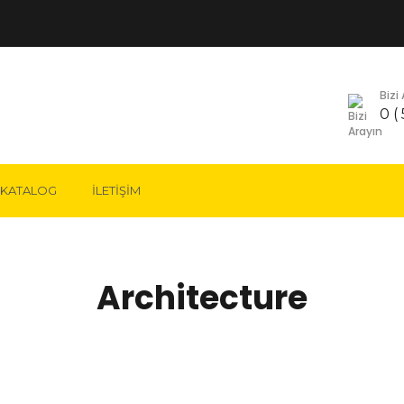
Bizi
0 (
KATALOG
İLETIŞIM
AKSESUARLARI
ARI VE HALATLARI
Architecture