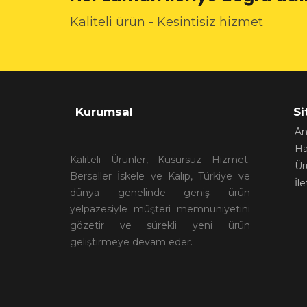
Kaliteli ürün - Kesintisiz hizmet
Kurumsal
Si
An
Ha
Kaliteli Ürünler, Kusursuz Hizmet:
Ür
Berseller İskele ve Kalıp, Türkiye ve
İl
dünya genelinde geniş ürün
yelpazesiyle müşteri memnuniyetini
gözetir ve sürekli yeni ürün
geliştirmeye devam eder.