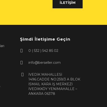
İLETIŞIM
Şimdi İletişime Geçin
arı
0 ( 532 ) 542 85 02
info@berseller.com
İVEDİK MAHALLESİ
1496.CADDE NO:259/3 A BLOK
İSMAİL KARA İŞ MERKEZİ
e
İVEDİKKÖY YENİMAHALLE –
ANKARA 06378