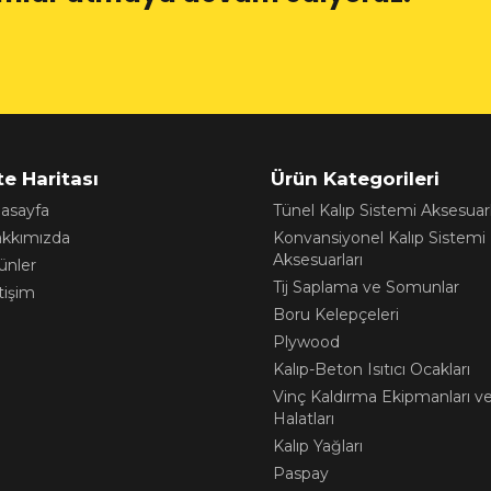
te Haritası
Ürün Kategorileri
asayfa
Tünel Kalıp Sistemi Aksesuarl
kkımızda
Konvansiyonel Kalıp Sistemi
Aksesuarları
ünler
Tij Saplama ve Somunlar
etişim
Boru Kelepçeleri
Plywood
Kalıp-Beton Isıtıcı Ocakları
Vinç Kaldırma Ekipmanları v
Halatları
Kalıp Yağları
Paspay