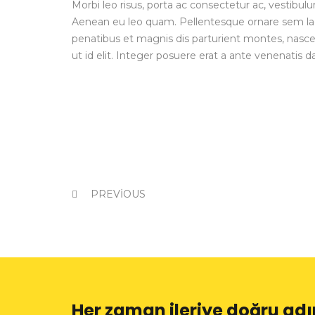
Morbi leo risus, porta ac consectetur ac, vestibul
Aenean eu leo quam. Pellentesque ornare sem la
penatibus et magnis dis parturient montes, nascetu
ut id elit. Integer posuere erat a ante venenatis d
PREVIOUS
Her zaman ileriye doğru a