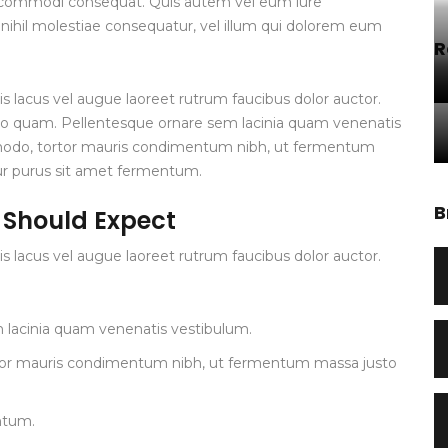
x ea commodi consequat. Quis autem vel eum iure
 nihil molestiae consequatur, vel illum qui dolorem eum
R
is lacus vel augue laoreet rutrum faucibus dolor auctor.
eo quam. Pellentesque ornare sem lacinia quam venenatis
mmodo, tortor mauris condimentum nibh, ut fermentum
tur purus sit amet fermentum.
B
u Should Expect
is lacus vel augue laoreet rutrum faucibus dolor auctor.
 lacinia quam venenatis vestibulum.
rtor mauris condimentum nibh, ut fermentum massa justo
ntum.