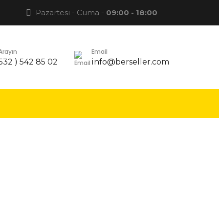
Pazartesi - Cuma -
09:00 - 18:00
 Arayın
Email
 532 ) 542 85 02
info@berseller.com