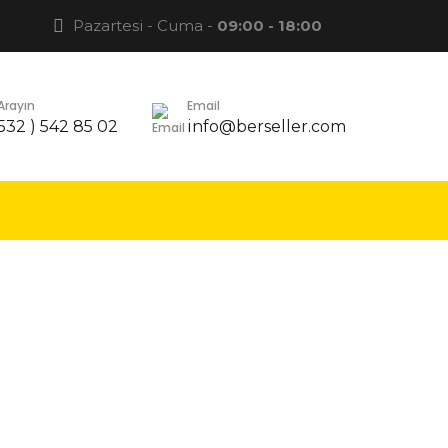
Pazartesi - Cuma -
09:00 - 18:00
 Arayın
Email
 532 ) 542 85 02
info@berseller.com