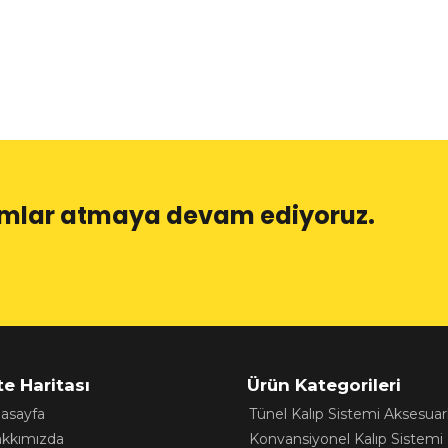
dımlar atmaya devam ediyoruz.
te Haritası
Ürün Kategorileri
asayfa
Tünel Kalıp Sistemi Aksesuarl
kkımızda
Konvansiyonel Kalıp Sistemi