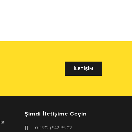
İLETIŞIM
Şimdi İletişime Geçin
arı
0 ( 532 ) 542 85 02