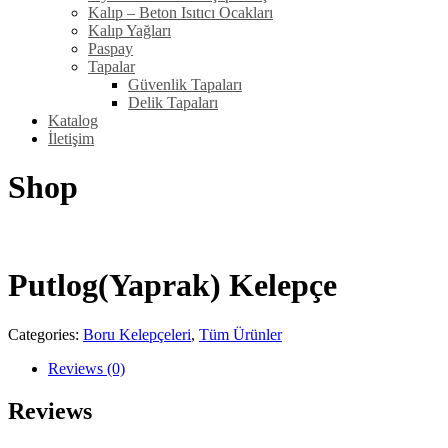
Kalıp – Beton Isıtıcı Ocakları
Kalıp Yağları
Paspay
Tapalar
Güvenlik Tapaları
Delik Tapaları
Katalog
İletişim
Shop
Putlog(Yaprak) Kelepçe
Categories:
Boru Kelepçeleri
,
Tüm Ürünler
Reviews (0)
Reviews