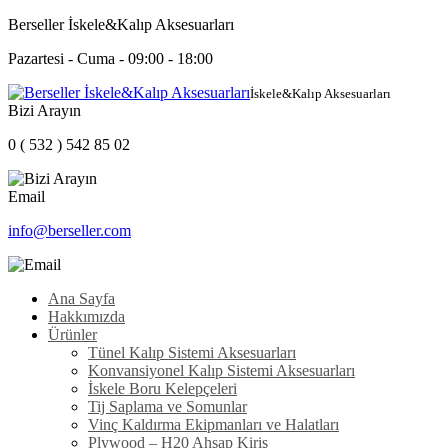
Berseller İskele&Kalıp Aksesuarları
Pazartesi - Cuma -
09:00 - 18:00
İskele&Kalıp Aksesuarları
Bizi Arayın
0 ( 532 ) 542 85 02
Email
info@berseller.com
Ana Sayfa
Hakkımızda
Ürünler
Tünel Kalıp Sistemi Aksesuarları
Konvansiyonel Kalıp Sistemi Aksesuarları
İskele Boru Kelepçeleri
Tij Saplama ve Somunlar
Vinç Kaldırma Ekipmanları ve Halatları
Plywood – H20 Ahşap Kiriş