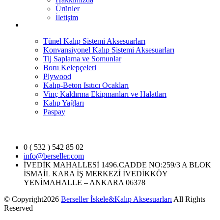
Ürünler
İletişim
Ürün Kategorileri
Tünel Kalıp Sistemi Aksesuarları
Konvansiyonel Kalıp Sistemi Aksesuarları
Tij Saplama ve Somunlar
Boru Kelepçeleri
Plywood
Kalıp-Beton Isıtıcı Ocakları
Vinç Kaldırma Ekipmanları ve Halatları
Kalıp Yağları
Paspay
Şimdi İletişime Geçin
0 ( 532 ) 542 85 02
info@berseller.com
İVEDİK MAHALLESİ 1496.CADDE NO:259/3 A BLOK
İSMAİL KARA İŞ MERKEZİ İVEDİKKÖY
YENİMAHALLE – ANKARA 06378
© Copyright2026
Berseller İskele&Kalıp Aksesuarları
All Rights
Reserved