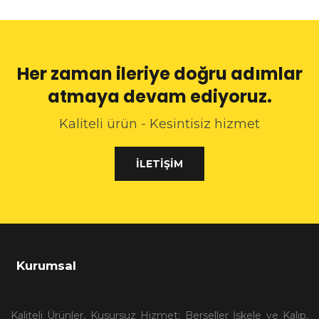
Her zaman ileriye doğru adımlar
atmaya devam ediyoruz.
Kaliteli ürün - Kesintisiz hizmet
İLETIŞIM
Kurumsal
Kaliteli Ürünler, Kusursuz Hizmet: Berseller İskele ve Kalıp,