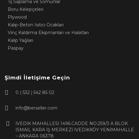
Tij Saplama ve Somunlar
Boru Kelepçeleri
Plywood
Kalıp-Beton Isıtıcı Ocakları
Vinç Kaldırma Ekipmanları ve Halatları
Kalıp Yağları
Paspay
Şimdi İletişime Geçin
0 ( 532 ) 542 85 02
info@berseller.com
İVEDİK MAHALLESİ 1496.CADDE NO:259/3 A BLOK
İSMAİL KARA İŞ MERKEZİ İVEDİKKÖY YENİMAHALLE
– ANKARA 06378