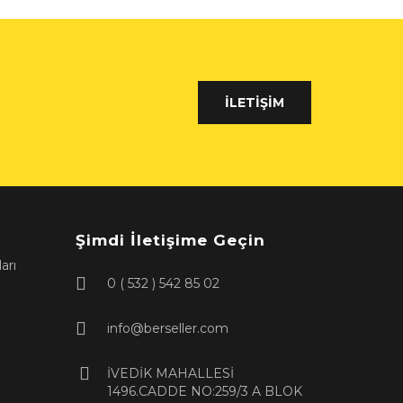
İLETIŞIM
Şimdi İletişime Geçin
arı
0 ( 532 ) 542 85 02
info@berseller.com
İVEDİK MAHALLESİ
1496.CADDE NO:259/3 A BLOK