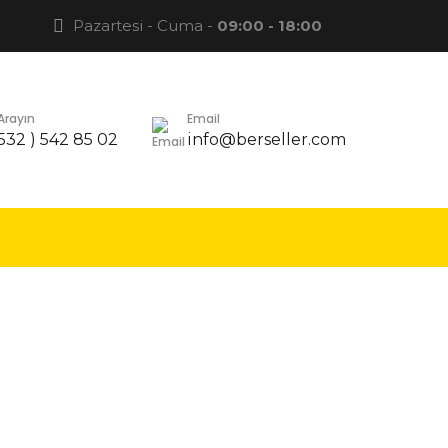
Pazartesi - Cuma -
09:00 - 18:00
 Arayın
Email
 532 ) 542 85 02
info@berseller.com