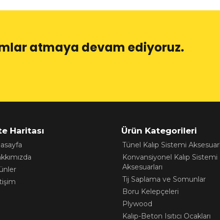
dımlar atmaya devam ediyoruz.
te Haritası
Ürün Kategorileri
asayfa
Tünel Kalıp Sistemi Aksesuarl
kkımızda
Konvansiyonel Kalıp Sistemi
Aksesuarları
ünler
Tij Saplama ve Somunlar
etişim
Boru Kelepçeleri
Plywood
Kalıp-Beton Isıtıcı Ocakları