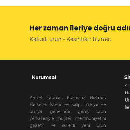
Her zaman ileriye doğru a
Kaliteli ürün - Kesintisiz hizmet
Kurumsal
Si
An
Ha
Kaliteli Ürünler, Kusursuz Hizmet:
Ür
Berseller İskele ve Kalıp, Türkiye ve
İl
dünya genelinde geniş ürün
yelpazesiyle müşteri memnuniyetini
gözetir ve sürekli yeni ürün