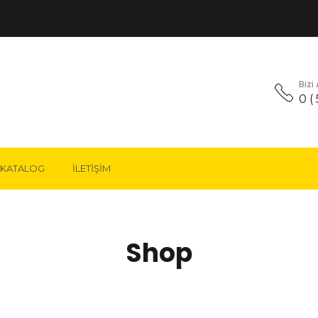
Bizi
0 (
KATALOG
İLETIŞIM
AKSESUARLARI
ARI VE HALATLARI
Shop